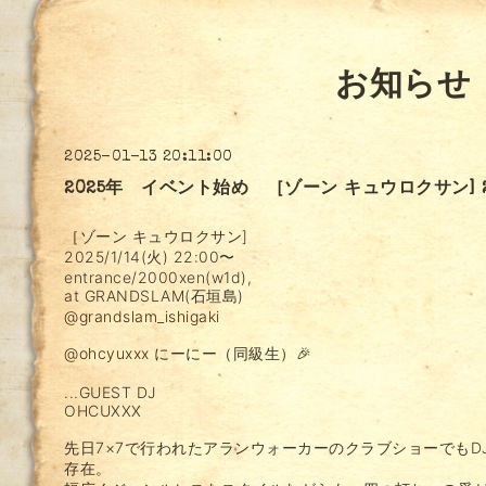
お知らせ
2025-01-13 20:11:00
2025年 イベント始め ［ゾーン キュウロクサン] 2025
［ゾーン キュウロクサン]
2025/1/14(火) 22:00〜
entrance/2000xen(w1d),
at GRANDSLAM(石垣島)
@grandslam_ishigaki
@ohcyuxxx
にーにー（同級生）🎉
...GUEST DJ
OHCUXXX
先日7×7で行われたアランウォーカーのクラブショーでもD
存在。