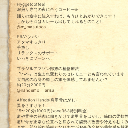
Hygge(coffee)
深煎り専門の夜に合うコーヒー☕️
踊りの途中に注入すれば、もうひとあがりできます！
しかも今回はカレーも出してくれるとのこと!
@m_masutooo
PRAY(ハペ)
アタマすっきり
手放し
リラックスのサポート
いっきにゾーンへ
ブラジルアマゾン部族の植物療法
〝ハペ〟は生まれ変わりのセレモニーとも言われています
大自然の心身の癒しの旅を体感してみませんか？
約20分2000円
@nandemo___arisa
Affection Hands(肩甲骨はがし)
翼をさずける！
15〜20分/1000円(xone963特別料金)
肩や背中の筋肉に働きかけて肩甲骨をはがし、筋肉の柔軟
肩甲骨が正常な位置へと戻されて姿勢の改善や冷えやむく
ます。部分的な施術となりますがお身体全体の倦怠感を解