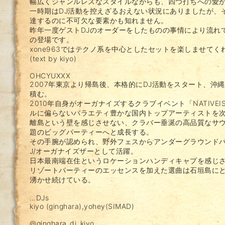
幅広くジャンルレスなスタイルながらも、四つ打ちへの愛
一時期はDJ活動を控えざるおえない状況にありましたが、
達するのに不可欠な要素かも知れません。
昨年一度ゲストDJのオーダーをしたものの事情により流れ
の登場です。
xone963ではテクノ系を中心としたセットを楽しませてく
(text by kiyo)
OHCYUXXX
2007年東京より帰島後、本格的にDJ活動をスタート、沖
積む。
2010年自身がオーガナイズするクラブイベント「NATIVEI
ルに偏らないバラエティ豊かな国内トップアーティストを
離島という壁を感じさせない、クラバー垂涎の高品質なサ
題のビッグパーティーへと成長する。
その手腕が認められ、野外フェスからアンダーグラウンドパ
J/オーガナイズザーとして活躍。
日本最南端在住というロケーションハンディキャプを感じ
リゾートパーティーのエッセンスを加えた選曲は石垣島に
湧かせ続けている。
…DJs
kiyo (ginghara),yohey(SIMAD)
@ginghara_dj_kiyo