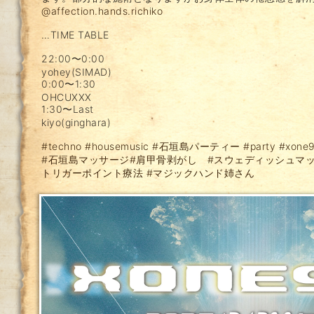
@affection.hands.richiko
…TIME TABLE
22:00〜0:00
yohey(SIMAD)
0:00〜1:30
OHCUXXX
1:30〜Last
kiyo(ginghara)
#techno
#housemusic
#石垣島パーティー
#party
#xone
#石垣島マッサージ
#肩甲骨剥がし
#スウェディッシュマ
トリガーポイント療法
#マジックハンド姉さん