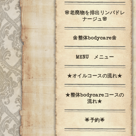
🌸老廃物を排出リンパドレ
ナージュ🌸
🌼整体bodycare🌼
MENU メニュー
★オイルコースの流れ★
★整体bodycareコースの
流れ★
🌟予約🌟