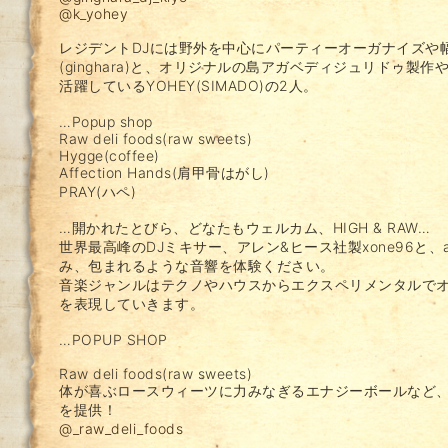
@k_yohey
レジデントDJには野外を中心にパーティーオーガナイズや幅広
(ginghara)と、オリジナルの島アガベディジュリドゥ製
活躍しているYOHEY(SIMADO)の2人。
…Popup shop
Raw deli foods(raw sweets)
Hygge(coffee)
Affection Hands(肩甲骨はがし)
PRAY(ハペ)
…開かれたとびら、どなたもウェルカム、HIGH & RAW…
世界最高峰のDJミキサー、アレン&ヒース社製xone96と、al
み、包まれるような音響を体験ください。
音楽ジャンルはテクノやハウスからエクスペリメンタルで
を表現していきます。
…POPUP SHOP
Raw deli foods(raw sweets)
体が喜ぶロースウィーツに力みなぎるエナジーボールなど
を提供！
@_raw_deli_foods