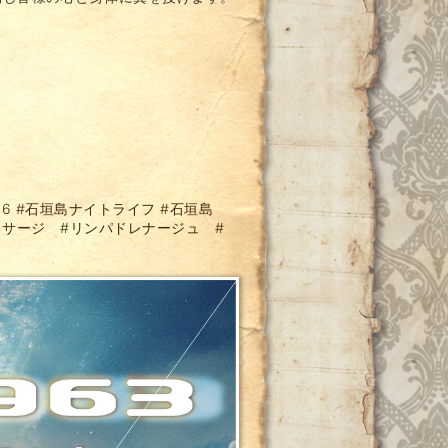
96
#石垣島ナイトライフ
#石垣島
ッサージ
#リンパドレナージュ
#