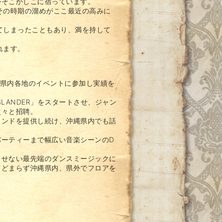
がそこかしこに宿っています。
その時期の溜めがここ最近の高みに
てしまったこともあり、満を持して
れます。
縄県内各地のイベントに参加し実績を
SLANDER」をスタートさせ、ジャン
次々と招聘。
ウンドを提供し続け、沖縄県内でも話
ーティーまで幅広い音楽シーンのD
させない最先端のダンスミージックに
とどまらず沖縄県内、県外でフロアを