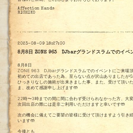
皆様のご来島、ご利用心よりお待ちしております。
Affection Hands
RICHIKO
2023-08-09 18:27:00
8月8日 ZONE 963 DJbarグランドスラムでの
8月8日
ZONE 963
DJbarグランドスラムでのイベント
にご来場頂
初めての出店であった為、至らない点が沢山ありましたが
ひっきりなしの施術が出来きました事、また、受けて頂い
ま、改めて感謝申し上げます🤲
22時〜3時までの間に間に合わず受けられなかった方、大変申し
次回出店の際には是非ご利用いただけますと幸いです🤲
次の機会に備えてご要望の皆様に受けて頂けますよう引き
います🤲
今後とも