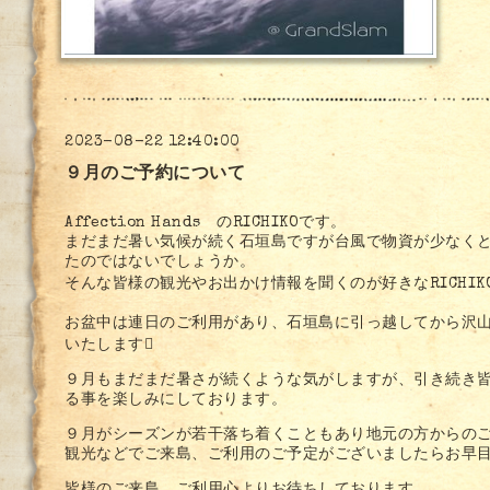
2023-08-22 12:40:00
９月のご予約について
Affection Hands のRICHIKOです。
まだまだ暑い気候が続く石垣島ですが台風で物資が少なく
たのではないでしょうか。
そんな皆様の観光やお出かけ情報を聞くのが好きなRICHIK
お盆中は連日のご利用があり、石垣島に引っ越してから沢
いたします
９月もまだまだ暑さが続くような気がしますが、引き続き
る事を楽しみにしております。
９月がシーズンが若干落ち着くこともあり地元の方からの
観光などでご来島、ご利用のご予定がございましたらお早