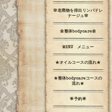
🌸老廃物を排出リンパドレ
ナージュ🌸
🌼整体bodycare🌼
MENU メニュー
★オイルコースの流れ★
★整体bodycareコースの
流れ★
🌟予約🌟