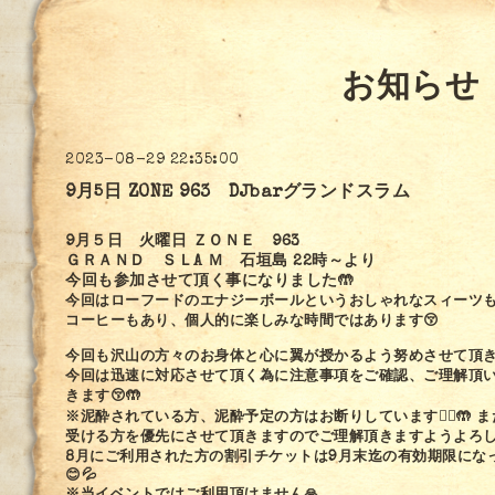
お知らせ
2023-08-29 22:35:00
9月5日 ZONE 963 DJbarグランドスラム
9月５日 火曜日 ＺＯＮＥ 963
ＧＲＡＮＤ ＳＬA Ｍ 石垣島 22時～より
今回も参加させて頂く事になりました🤲
今回はローフードのエナジーボールというおしゃれなスィーツ
コーヒーもあり、個人的に楽しみな時間ではあります😚
今回も沢山の方々のお身体と心に翼が授かるよう努めさせて頂き
今回は迅速に対応させて頂く為に注意事項をご確認、ご理解頂
きます😚🤲
※泥酔されている方、泥酔予定の方はお断りしています🙇‍♀️🤲
受ける方を優先にさせて頂きますのでご理解頂きますようよろしく
8月にご利用された方の割引チケットは9月末迄の有効期限にな
😊💦