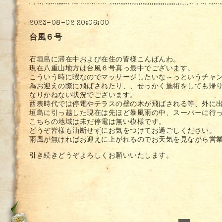
2023-08-02 20:06:00
台風６号
石垣島に滞在中および在住の皆様こんばんわ。
現在八重山地方は台風６号真っ最中でございます。
こういう時に暇なのでマッサージしたいな～っというチャ
為お迎えの際に飛ばされたり、、せっかく施術をしても帰
なりかねない状況でございます。
西表時代では停電やテラスの壁の木が飛ばされる等、外に
垣島に引っ越した現在は先ほど暴風雨の中、スーパーに行
こちらの地域は未だ停電は無い模様です。
どうぞ皆様も油断せずにお気をつけてお過ごしください。
雨風が無ければお迎えに上がれるのでお天気を見ながら営
引き続きどうぞよろしくお願いいたします。