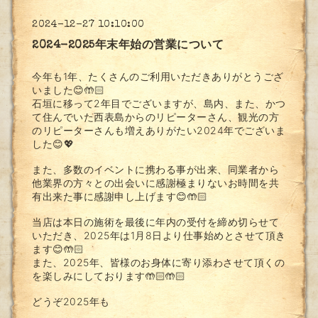
2024-12-27 10:10:00
2024-2025年末年始の営業について
今年も1年、たくさんのご利用いただきありがとうござ
いました😊🤲🏻
石垣に移って2年目でございますが、島内、また、かつ
て住んでいた西表島からのリピーターさん、観光の方
のリピーターさんも増えありがたい2024年でございま
した😊💖
また、多数のイベントに携わる事が出来、同業者から
他業界の方々との出会いに感謝極まりないお時間を共
有出来た事に感謝申し上げます😊🤲🏻
当店は本日の施術を最後に年内の受付を締め切らせて
いただき、2025年は1月8日より仕事始めとさせて頂き
ます😊🤲🏻
また、2025年、皆様のお身体に寄り添わさせて頂くの
を楽しみにしております🤲🏻🤲🏻
どうぞ2025年も