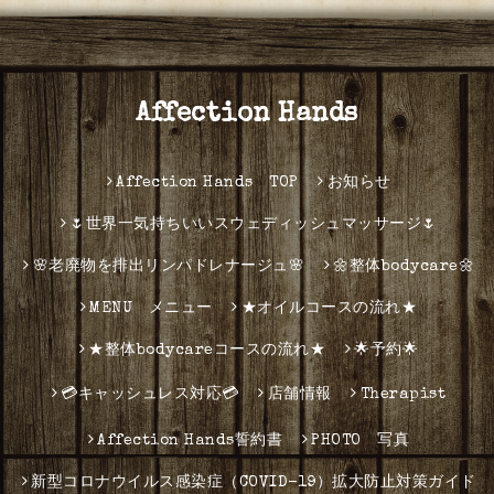
Affection Hands
Affection Hands TOP
お知らせ
🌷世界一気持ちいいスウェディッシュマッサージ🌷
🌸老廃物を排出リンパドレナージュ🌸
🌼整体bodycare🌼
MENU メニュー
★オイルコースの流れ★
★整体bodycareコースの流れ★
🌟予約🌟
💳キャッシュレス対応💳
店舗情報
Therapist
Affection Hands誓約書
PHOTO 写真
新型コロナウイルス感染症（COVID-19）拡大防止対策ガイド