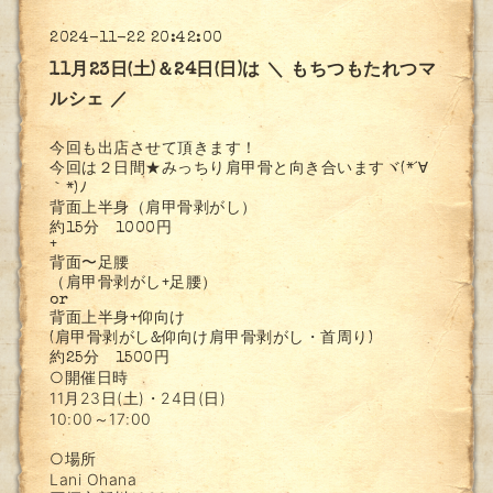
2024-11-22 20:42:00
11月23日(土)＆24日(日)は ＼ もちつもたれつマ
ルシェ ／
今回も出店させて頂きます！
今回は２日間★みっちり肩甲骨と向き合いますヾ(*´∀
｀*)ﾉ
背面上半身（肩甲骨剥がし）
約15分 1000円
+
背面〜足腰
（肩甲骨剥がし+足腰）
or
背面上半身+仰向け
(肩甲骨剥がし&仰向け肩甲骨剥がし・首周り)
約25分 1500円
○開催日時
11月23日(土)・24日(日)
10:00～17:00
○場所
Lani Ohana