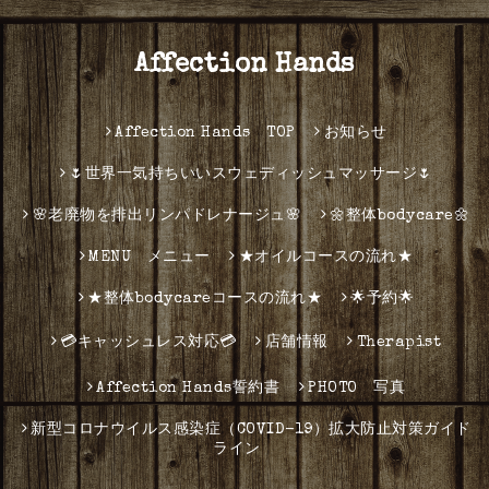
Affection Hands
Affection Hands TOP
お知らせ
🌷世界一気持ちいいスウェディッシュマッサージ🌷
🌸老廃物を排出リンパドレナージュ🌸
🌼整体bodycare🌼
MENU メニュー
★オイルコースの流れ★
★整体bodycareコースの流れ★
🌟予約🌟
💳キャッシュレス対応💳
店舗情報
Therapist
Affection Hands誓約書
PHOTO 写真
新型コロナウイルス感染症（COVID-19）拡大防止対策ガイド
ライン