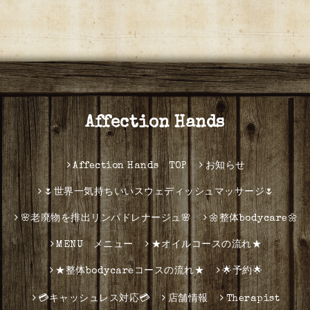
Affection Hands
Affection Hands TOP
お知らせ
🌷世界一気持ちいいスウェディッシュマッサージ🌷
🌸老廃物を排出リンパドレナージュ🌸
🌼整体bodycare🌼
MENU メニュー
★オイルコースの流れ★
★整体bodycareコースの流れ★
🌟予約🌟
💳キャッシュレス対応💳
店舗情報
Therapist