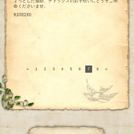
ょっとした脂肪、デトックスのお手伝いにどうぞご用
命くださいませ。
RICHIKO
«
1
2
3
4
5
6
7
8
»