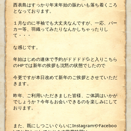
西表島はすっかり年末年始の賑わいも落ち着くころ
となっております。
１月なのに半袖でも大丈夫なんですが、一応、パー
カー等、羽織ってみたりなんかしちゃったりし
て・・・
な感じです。
年始はじめの連休で予約がドドドド💦と入りこちら
のHPでは新年の挨拶も沈黙の状態でしたので
今更ですが本日改めて新年のご挨拶とさせていただ
きます。
昨年、ご利用いただきました皆様、ご体調はいかが
でしょうか？今年もお会いできるのを楽しみにして
おります。
また、既にしつこいぐらいにInstagramやFaceboo