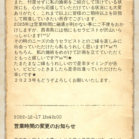
また、忖度せずに私の施術をご紹介して頂けている状
況にも、心から応援していただけている状況にも大変
ありがたく、これまで以上に皆様のご期待以上を目指
して精進していきたい所存でございます。
2023年は営業時間に融通が利かない事にご不便をおか
けしますが、西表島には他にもセラピストが沢山いら
っしゃいます(^^)/
その時のニーズの合うセラピストとのご縁を楽しみに
出会っていただけたら私もうれしく思います(*'ω'*)
もちろん、私の施術をめがけて計画を立てていただく
ともっと嬉しいです(*'ω'*)★
たまたまなご縁もうれしいので是非タイミングが合
い、ビビビっときましたら是非出逢っていただけたら
幸いです★
２０２３年もどうぞよろしくお願いいたします。
2022-12-17 15:42:00
営業時間の変更のお知らせ