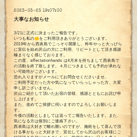
2023-03-23 19:07:00
大事なお知らせ
3/21に正式に決まったご報告です。
いつも私の
をご利用頂きありがとうございます。
2019年から西表島でこっそり開業し、
昨年やっと大っぴら
に宣伝を始め沢山の方にご利用、
リピートとして頂き感謝
極まりなく感じております。
この度、affectationhands は4月末を持ちまして西表島で
の活動を終了致します。４月につきましても予約が承れな
い可能性がございます。
恐れ入りますがメールにてお問合せくださいませ。
ご利用予定だった方や気になっていらっしゃった方、
大変
申し訳ございません。
沢山ご紹介して頂いたお宿の皆様、
感謝とともにお詫び申
し上げます。
また、改めてご挨拶に伺いますのでよろしくお願いしま
す。
今後の活動としましては追ってご報告いたします。また、
気になる方は個別にご連絡下さい。
西表島は大好きで離れ難いのですが、
施術をして喜んで頂
ける事がもっと大好きで、
宣伝してから沢山のお客様にご