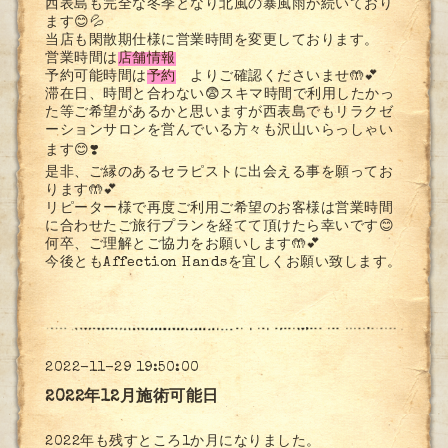
西表島も完全な冬季となり北風の暴風雨が続いており
ます😊💦
当店も閑散期仕様に営業時間を変更しております。
営業時間は
店舗情報
予約可能時間は
予約
よりご確認くださいませ
🤲💕
滞在日、時間と合わない😨スキマ時間で利用したかっ
た等ご希望があるかと思いますが西表島でもリラクゼ
ーションサロンを営んでいる方々も沢山いらっしゃい
ます😊❣️
是非、ご縁のあるセラピストに出会える事を願ってお
ります🤲💕
リピーター様で再度ご利用ご希望のお客様は営業時間
に合わせたご旅行プランを経てて頂けたら幸いです😊
何卒、ご理解とご協力をお願いします🤲💕
今後とも
Affection Handsを宜しくお願い致します。
2022-11-29 19:50:00
2022年12月施術可能日
2022年も残すところ1か月になりました。