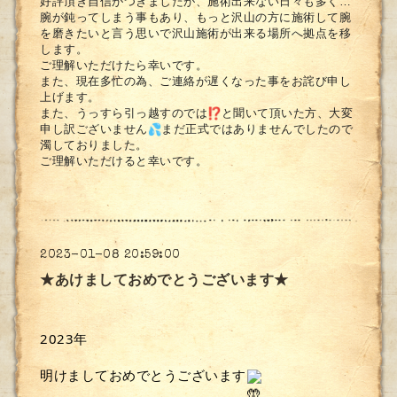
好評頂き自信がつきましたが、
施術出来ない日々も多く…
腕が鈍ってしまう事もあり、
もっと沢山の方に施術して腕
を磨きたいと言う思いで沢山施術が出
来る場所へ拠点を移
します。
ご理解いただけたら幸いです。
また、現在多忙の為、
ご連絡が遅くなった事をお詫び申し
上げます。
また、うっすら引っ越すのでは
と聞いて頂いた方、
大変
申し訳ございません
まだ正式ではありませんでしたので
濁しておりました。
ご理解いただけると幸いです。
2023-01-08 20:59:00
★あけましておめでとうございます★
2023年
明けましておめでとうございます