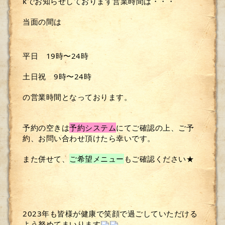
kでお知らせしております営業時間は・・・
当面の間は
平日　19時〜24時
土日祝　9時〜24時
の営業時間となっております。
予約の空きは
予約システム
にてご確認の上、ご予
約、お問い合わせ頂けたら幸いです。
また併せて、
ご希望メニュー
もご確認ください★
2023年も皆様が健康で笑顔で過ごしていただける
よう努めてまいります