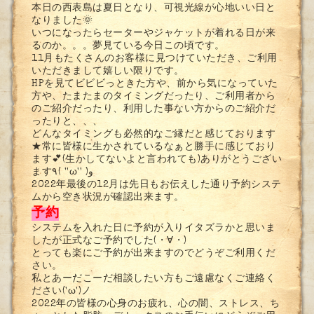
本日の西表島は夏日となり、可視光線が心地いい日と
なりました🌞
いつになったらセーターやジャケットが着れる日が来
るのか。。。夢見ている今日この頃です。
11月もたくさんのお客様に見つけていただき、ご利用
いただきまして嬉しい限りです。
HPを見てビビビっときた方や、前から気になっていた
方や、たまたまのタイミングだったり、ご利用者から
のご紹介だったり、利用した事ない方からのご紹介だ
ったりと、、、
どんなタイミングも必然的なご縁だと感じております
★常に皆様に生かされているなぁと勝手に感じており
ます💕(生かしてないよと言われても)ありがとうござい
ます٩( ''ω'' )و
2022年最後の12月は先日もお伝えした通り予約システ
ムから空き状況が確認出来ます。
予約
システムを入れた日に予約が入りイタズラかと思いま
したが正式なご予約でした(・∀・)
とっても楽にご予約が出来ますのでどうぞご利用くだ
さい。
私とあーだこーだ相談したい方もご遠慮なくご連絡く
ださい('ω')ノ
2022年の皆様の心身のお疲れ、心の闇、ストレス、ち