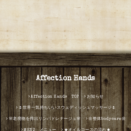
Affection Hands
Affection Hands TOP
お知らせ
🌷世界一気持ちいいスウェディッシュマッサージ🌷
🌸老廃物を排出リンパドレナージュ🌸
🌼整体bodycare🌼
MENU メニュー
★オイルコースの流れ★