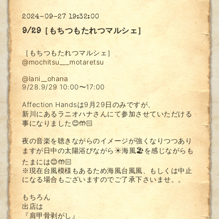
2024-09-27 19:32:00
9/29［もちつもたれつマルシェ］
［もちつもたれつマルシェ］
@mochitsu___motaretsu
@lani__ohana
9/28.9/29 10:00〜17:00
Affection Handsは9月29日のみですが、
新川にあるラニオハナさんにて参加させていただける
事になりました😊🤲🏻
夜の音楽を聴きながらのイメージが強くなりつつあり
ますが日中の太陽浴びながら☀️海風🏖️を感じながらも
たまには😊🤲🏻
※現在台風模様もあるため海風台風風、もしくは中止
になる場合もございますのでご了承下さいませ。。
もちろん
出店は
『肩甲骨剥がし』