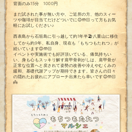
背面のみ15分 1000円
まだ試された事が無い方や、ご近所の方、他のスィー
ツや珈琲が目当てだけどついでに😊🤲🏻って方もお気
軽にお試しください♪
西表島から石垣島に引っ越して約1年半🏖️八重山に移住
してから約9年、私自身、現在も「もちつもたれつ」が
続いています😊🤲🏻
イベントや実施術でも好評頂いている、痛気持ちい
い、身も心もスッキリ解す肩甲骨剥がしは、肩甲骨が
正常な位置へと戻されて姿勢の改善や冷えやむくみの
緩和、基礎代謝アップが期待できます。皆さんの日々
の隠れたお疲れにアプローチ出来たら幸いです😊🤲🏻
👼