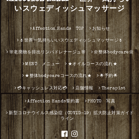
いスウェディッシュマッサージ
Affection Hands TOP
お知らせ
🌷世界一気持ちいいスウェディッシュマッサージ🌷
🌸老廃物を排出リンパドレナージュ🌸
🌼整体bodycare🌼
MENU メニュー
★オイルコースの流れ★
★整体bodycareコースの流れ★
🌟予約🌟
💳キャッシュレス対応💳
店舗情報
Therapist
Affection Hands誓約書
PHOTO 写真
新型コロナウイルス感染症（COVID-19）拡大防止対策ガイド
ライン