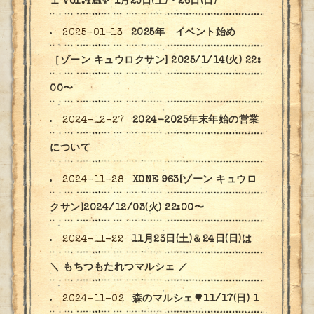
ェ vol.4🎪✨ ⁡1月25日(土)・26日(日)
2025-01-13
2025年 イベント始め
［ゾーン キュウロクサン] 2025/1/14(火) 22:
00〜
2024-12-27
2024-2025年末年始の営業
について
2024-11-28
XONE 963[ゾーン キュウロ
クサン]2024/12/03(火) 22:00〜
2024-11-22
11月23日(土)＆24日(日)は
＼ もちつもたれつマルシェ ／
2024-11-02
森のマルシェ🌳11/17(日) 1