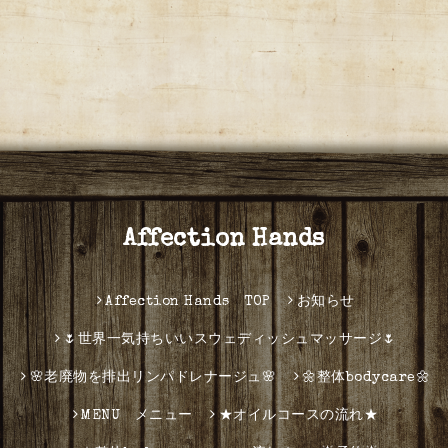
Affection Hands
Affection Hands TOP
お知らせ
🌷世界一気持ちいいスウェディッシュマッサージ🌷
🌸老廃物を排出リンパドレナージュ🌸
🌼整体bodycare🌼
MENU メニュー
★オイルコースの流れ★