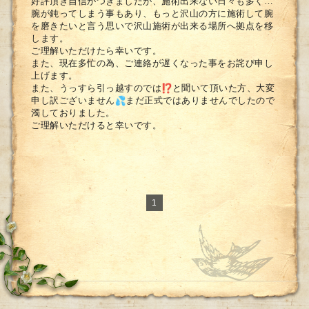
好評頂き自信がつきましたが、
施術出来ない日々も多く…
腕が鈍ってしまう事もあり、
もっと沢山の方に施術して腕
を磨きたいと言う思いで沢山施術が出
来る場所へ拠点を移
します。
ご理解いただけたら幸いです。
また、現在多忙の為、
ご連絡が遅くなった事をお詫び申し
上げます。
また、うっすら引っ越すのでは
と聞いて頂いた方、
大変
申し訳ございません
まだ正式ではありませんでしたので
濁しておりました。
ご理解いただけると幸いです。
1