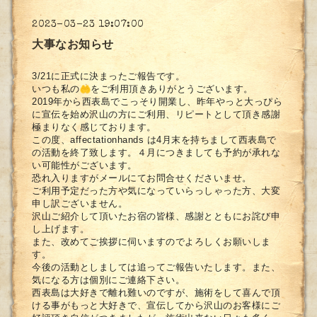
2023-03-23 19:07:00
大事なお知らせ
3/21に正式に決まったご報告です。
いつも私の
をご利用頂きありがとうございます。
2019年から西表島でこっそり開業し、
昨年やっと大っぴら
に宣伝を始め沢山の方にご利用、
リピートとして頂き感謝
極まりなく感じております。
この度、affectationhands は4月末を持ちまして西表島で
の活動を終了致します。４月につきましても予約が承れな
い可能性がございます。
恐れ入りますがメールにてお問合せくださいませ。
ご利用予定だった方や気になっていらっしゃった方、
大変
申し訳ございません。
沢山ご紹介して頂いたお宿の皆様、
感謝とともにお詫び申
し上げます。
また、改めてご挨拶に伺いますのでよろしくお願いしま
す。
今後の活動としましては追ってご報告いたします。また、
気になる方は個別にご連絡下さい。
西表島は大好きで離れ難いのですが、
施術をして喜んで頂
ける事がもっと大好きで、
宣伝してから沢山のお客様にご