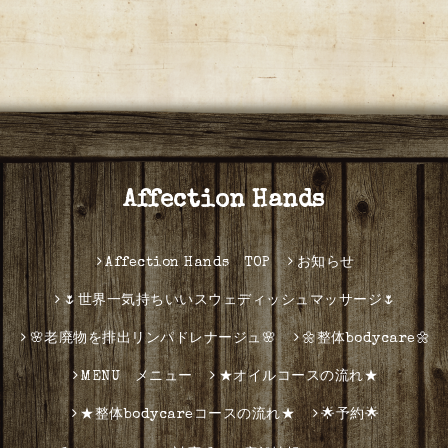
Affection Hands
Affection Hands TOP
お知らせ
🌷世界一気持ちいいスウェディッシュマッサージ🌷
🌸老廃物を排出リンパドレナージュ🌸
🌼整体bodycare🌼
MENU メニュー
★オイルコースの流れ★
★整体bodycareコースの流れ★
🌟予約🌟