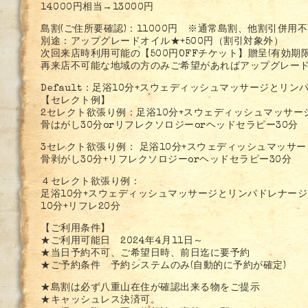
14000円相当→13000円
島割(ご住所要確認)：11000円 ※通常島割、他割引併
別途：アップグレードオイル★+500円（割引対象外）
次回来店時利用可能の【500円OFFチケット】贈呈(有効期
再来店不可能な地域の方のみご希望があればアップグレード
Default：足浴10分+スウェディッシュマッサージとリン
【セレクト例】
2セレクト欲張り例：足浴10分+スウェディッシュマッサージ
骨はがし30分orリフレクソロジーorヘッドセラピー30分
3セレクト欲張り例： 足浴10分+スウェディッシュマッサー
骨剥がし30分+リフレクソロジーorヘッドセラピー30分
４セレクト欲張り例：
足浴10分+スウェディッシュマッサージとリンパドレナージュ
10分+リフレ20分
【ご利用条件】
★ご利用可能日 2024年4月11日～
★当日予約不可、ご希望日時、前日迄に要予約
★ご予約条件 予約システムのみ(自動的に予約が確定)
★島割は必ず八重山在住が確認出来る物をご提示
★キャッシュレス決済可。