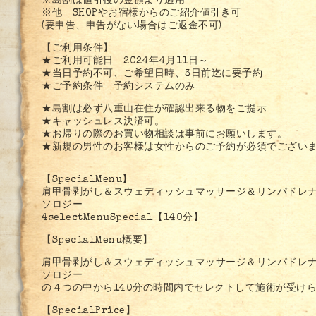
※島割は値引後の金額より適用
※他 SHOPやお宿様からのご紹介値引き可
(要申告、申告がない場合はご返金不可)
【ご利用条件】
★ご利用可能日 2024年4月11日～
★当日予約不可、ご希望日時、3日前迄に要予約
★ご予約条件 予約システムのみ
★島割は必ず八重山在住が確認出来る物をご提示
★キャッシュレス決済可。
★お帰りの際のお買い物相談は事前にお願いします。
★新規の男性のお客様は女性からのご予約が必須でござい
【SpecialMenu】
肩甲骨剥がし＆スウェディッシュマッサージ＆リンパドレ
ソロジー
4selectMenuSpecial【140分】
【SpecialMenu概要】
肩甲骨剥がし＆スウェディッシュマッサージ＆リンパドレ
ソロジー
の４つの中から140分の時間内でセレクトして施術が受け
【SpecialPrice】