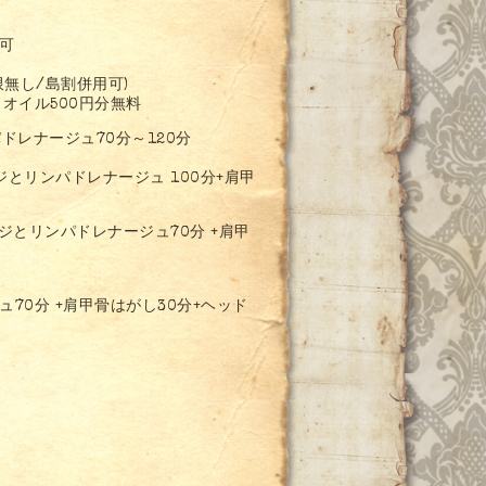
用不可
限無し/島割併用可)
オイル500円分無料
パドレナージュ70分～120分
とリンパドレナージュ 100分+肩甲
ジとリンパドレナージュ70分 +肩甲
70分 +肩甲骨はがし30分+ヘッド