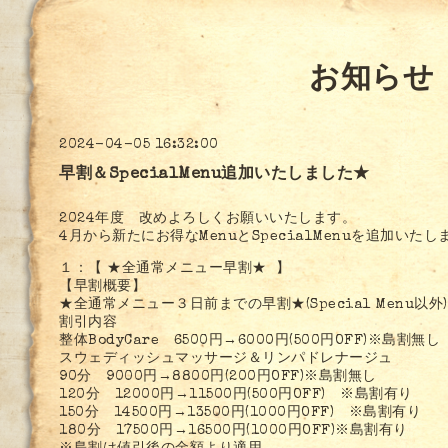
お知らせ
2024-04-05 16:32:00
早割＆SpecialMenu追加いたしました★
2024年度 改めよろしくお願いいたします。
4月から新たにお得なMenuとSpecialMenuを追加いたし
１：【 ★全通常メニュー早割★ 】
【早割概要】
★全通常メニュー３日前までの早割★(Special Menu以外)
割引内容
整体BodyCare 6500円→6000円(500円OFF)※島割無し
スウェディッシュマッサージ＆リンパドレナージュ
90分 9000円→8800円(200円OFF)※島割無し
120分 12000円→11500円(500円OFF) ※島割有り
150分 14500円→13500円(1000円OFF) ※島割有り
180分 17500円→16500円(1000円OFF)※島割有り