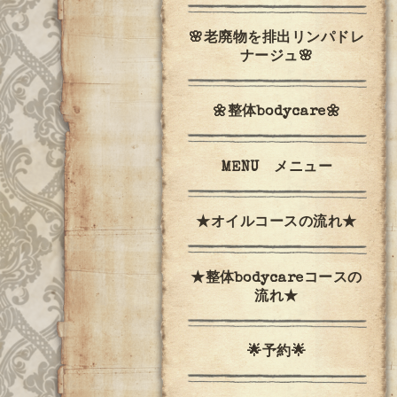
🌸老廃物を排出リンパドレ
ナージュ🌸
🌼整体bodycare🌼
MENU メニュー
★オイルコースの流れ★
★整体bodycareコースの
流れ★
🌟予約🌟