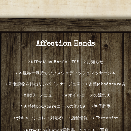
Affection Hands
Affection Hands TOP
お知らせ
🌷世界一気持ちいいスウェディッシュマッサージ🌷
🌸老廃物を排出リンパドレナージュ🌸
🌼整体bodycare🌼
MENU メニュー
★オイルコースの流れ★
★整体bodycareコースの流れ★
🌟予約🌟
💳キャッシュレス対応💳
店舗情報
Therapist
Affection Hands誓約書
PHOTO 写真