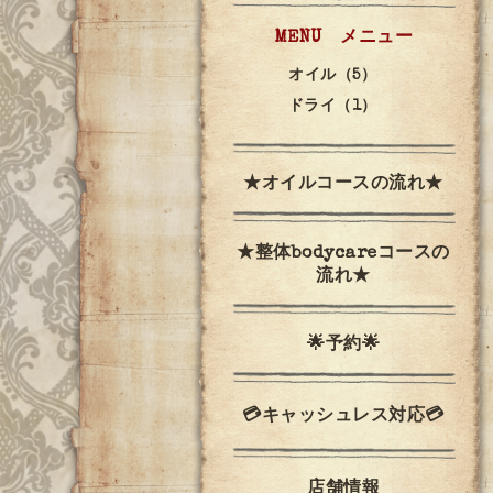
MENU メニュー
オイル（5）
ドライ（1）
★オイルコースの流れ★
★整体bodycareコースの
流れ★
🌟予約🌟
💳キャッシュレス対応💳
店舗情報