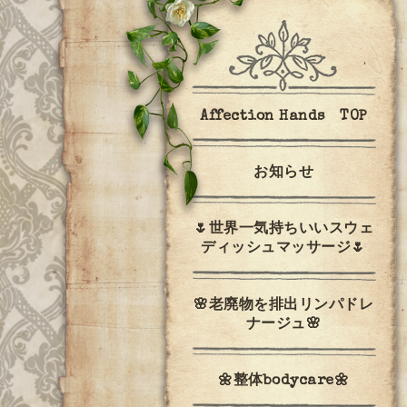
Affection Hands TOP
お知らせ
🌷世界一気持ちいいスウェ
ディッシュマッサージ🌷
🌸老廃物を排出リンパドレ
ナージュ🌸
🌼整体bodycare🌼