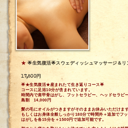
★
🌟生気復活🌟スウェディッシュマッサージ＆リ
17,500円
🌟
★生気復活★
産まれたて生き返りコース🌟
コースに足浴10分が含まれています。
時間内で肩甲骨はがし、フットセラピー、ヘッドセラピ
島割 14,000円
髪の毛にオイルがつきますがそのままお休みいただけま
もしくはお身体全般しっかり180分で時間外＋追加でフ
はがしを各15分を＋1500円で追加可能です。