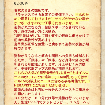
6,500円
着衣のままの施術です。
リラックスできる服装でご準備下さい。
※念のた
めご用意しておりますが、サイズが合わない場合
がございますのでご了承くださいませ。※
姿勢が気になる方、普段スポーツをされている
方、身体の硬い方にお勧め。
"肩甲骨はがし"にて肩や背中の筋肉に働きかけて
筋肉の柔軟性が高めます。
肩甲骨が正常な位置へと戻されて姿勢の改善が期
待できます。
姿勢が良くなると筋肉や関節への負担も軽減され
るため、「腰痛」や「膝痛」など身体の痛みが緩
和される可能性があります。冷えやむくみの緩
和、基礎代謝アップの効果が期待されます。
こちらの人気の”肩甲骨剥がし１５分”をオイルコ
ース90分、120分に追加、(+1500円)もしくはオ
イル150分以上のコースに含める事も可能です。T
HERAPISTにご相談くださいませ。
出張の場合はお布団一枚分のスペースをご用意を
お願いいたします。
３０分だけ、６０分だけ等の施術は行っていませ
ん。別途1500円でフットセラピー、１５分 ヘッ